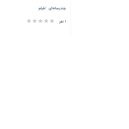
♿︎
Unmute
Settings
PIP
Enter
Download
دریافت
31 MB
fullscreen
×
۴۰*۴۳
چندرسانه‌ای
فیلم
۱ نفر
برچسب‌ها
روزنامه اطلاعات
روزنامه شرق
روزنامه همشهری
روزنامه کیهان
روزنامه ایران