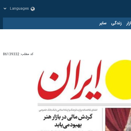
زار
زندگی
سایر
کد مطلب:
86139332