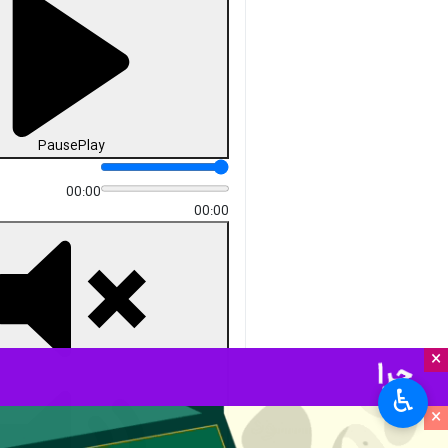
Pause
Play
00:00
00:00
×
♿︎
×