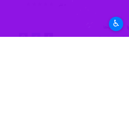
۰ نفر
♿︎
برچسب‌ها
اراک
استان مرکزی
کمیسیون خدمات شهری سلامت
و محيط زيست شورای شهر اراک
اخبار مرتبط
ساعت اول استفاده از
اراک - ایرنا - سخنگوی
پیش‌بینی ۲۹۳ شعبه اخذ رای در شهرستان اراک
اراک - ایرنا - معاون سیاسی فرمانداری اراک