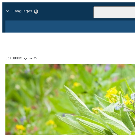
زار
زندگی
سایر
کد مطلب:
86138335