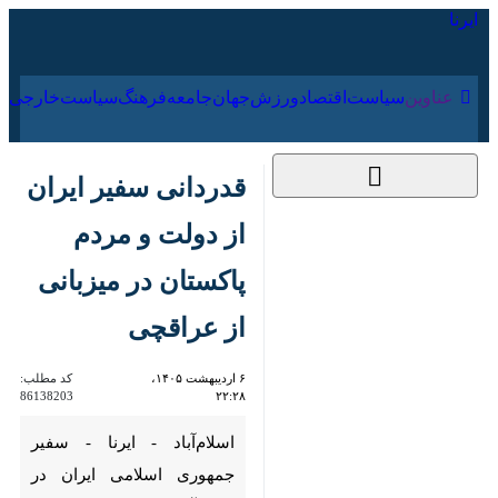
۱۷ مرداد ۱۴۰۵
عناوین‌
سیاست
اقتصاد
ورزش
جهان
جامعه
فرهنگ
سیاس
قدردانی سفیر ایران از
دولت و مردم پاکستان
در میزبانی از عراقچی
۶ اردیبهشت ۱۴۰۵،
کد مطلب:
86138203
۲۲:۲۸
اسلام‌آباد - ایرنا - سفیر جمهوری
اسلامی ایران در اسلام‌آباد از سران
سیاسی و نظامی پاکستان به ویژه
مردم این کشور در میزبانی از