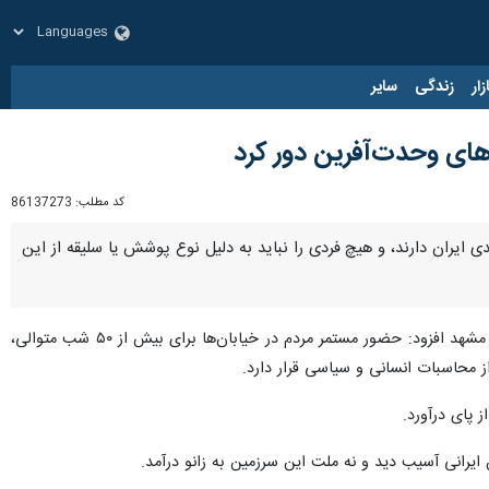
زار
زندگی
سایر
ای وحدت‌آفرین دور کرد
کد مطلب:
86137273