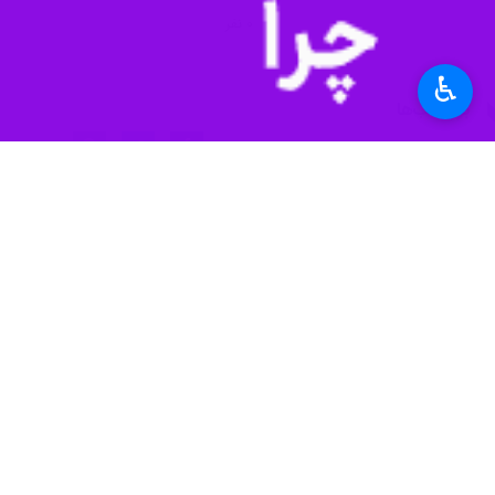
فضاهای وحدت‌آفرین دور کرد چون نم
♿︎
خود، یک پیروزی است؛ این اتفاق با هیچ
وی ادامه داد: هیچ تهدید خارجی، هرچند 
تولیت آستان قدس رضوی گفت: در این جن
مروی افزود: برعکس، ملت بزرگ ایران و نی
برکت نظام اسلامی، موجب سربلندی کشو
وی گفت: اگر سر سوزنی در اعتماد به ره
تولیت آستان قدس رضوی با اشاره به جبه
جنگ روانی و رسانه‌ای، جانشینِ گلوله