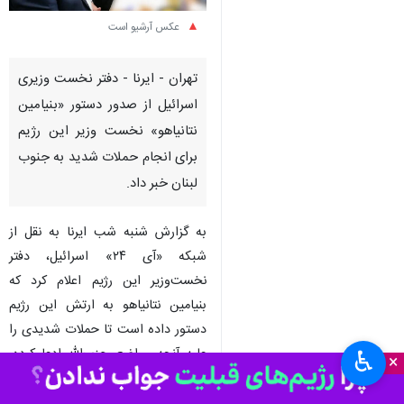
عکس آرشیو است
تهران - ایرنا - دفتر نخست وزیری
اسرائیل از صدور دستور «بنیامین
نتانیاهو» نخست وزیر این رژیم
برای انجام حملات شدید به جنوب
لبنان خبر داد.
به گزارش شنبه شب ایرنا به نقل از
شبکه «آی ۲۴» اسرائیل، دفتر
نخست‌وزیر این رژیم اعلام کرد که
بنیامین نتانیاهو به ارتش این رژیم
دستور داده است تا حملات شدیدی را
علیه آنچه مواضع حزب‌الله ادعا کرده،
♿︎
×
در جنوب لبنان انجام دهد.