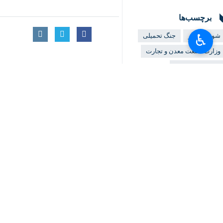
برچسب‌ها
شورای شهر
جنگ تحمیلی
♿︎
وزارت صنعت معدن و تجارت
مهدی جمالی نژاد
×
شهرداری اصفهان
اصفهان
استانداری اصفهان
اخبار مرتبط
پویش‌های مردمی را
اصفهان - ایرنا - بهره
استاندار اصفهان: تع
اصفهان - ایرنا - استا
دهیاران و شوراها خ