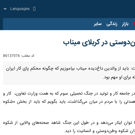
زار
زندگی
سایر
دوستی در کربلای میناب
کد مطلب:
86137076