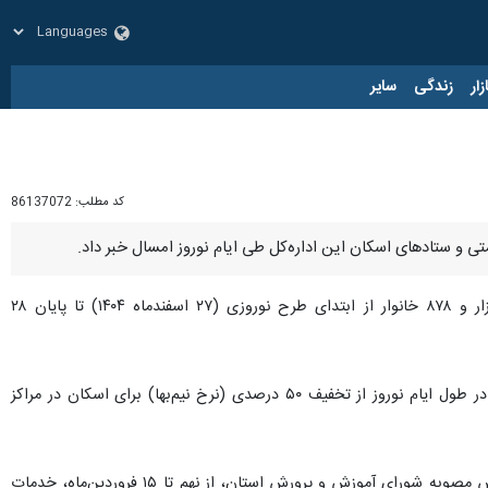
زار
زندگی
سایر
کد مطلب:
86137072
، مهدی مرتضوی روز شنبه در گفت وگو با خبرنگاران اظهار کرد: این مسافران در قالب ۲ هزار و ۸۷۸ خانوار از ابتدای طرح نوروزی (۲۷ اسفندماه ۱۴۰۴) تا پایان ۲۸
وی با اشاره به سیاست‌های حمایتی از جامعه فرهنگیان افزود: طبق برنامه‌ریزی‌های پیش‌بینی شده، تمامی فرهنگیان در طول ایام نوروز از تخفیف ۵۰ درصدی (نرخ نیم‌بها) برای اسکان در مراکز
مدیرکل آموزش و پرورش خراسان جنوبی با بیان رویکرد حمایتی این نهاد در شرایط خاص کشور تصریح کرد: بر اساس مصوبه شورای آموزش و پرورش استان، از نهم تا ۱۵ فروردین‌ماه، خدمات