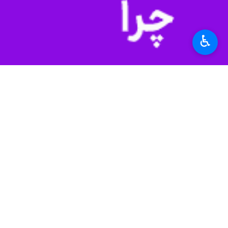
♿︎
تهران-ایرنا- استاد روابط بین‌الملل د
ماهیت، نابرابر بودن قدرت نظامی، وس
به گزارش
خبرنگار سیاست خارجی ایرنا،
المللی» بود. دکتر
محمدکاظم سجادپور
در
این جنگ شاید نه تنها در تاریخ ایران که 
‌کشور ما از یک پیچ بسیار خطرناک گذش
(عج) و لطف الهی شامل حال ما شده اس
اما در مورد موضوع بحثمان، یعنی ابعاد
و چگونه می‌توانیم ابعاد بین‌المللی این
در پاسخ به «چرایی» این مسئله، اگر بخ