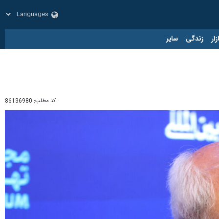
زار
زندگی
سایر
کد مطلب:
86136980