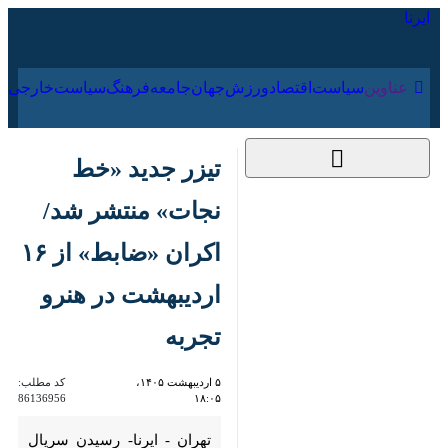
۱۶ مرداد ۱۴۰۵
عناوین‌
سیاست
اقتصاد
ورزش
جهان
جامعه
فرهنگ
سیاس
تیزر جدید «خط نجات»
منتشر شد/ اکران
«ضابط» از ۱۶
اردیبهشت در هنرو
تجربه
۵ اردیبهشت ۱۴۰۵،
کد مطلب:
86136956
۱۸:۰۵
تهران - ایرنا- رسیدن سریال