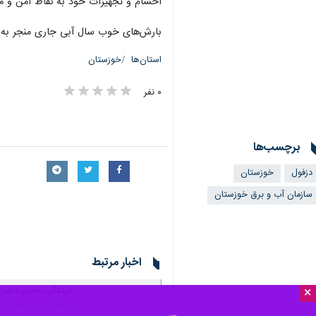
×
یافت.