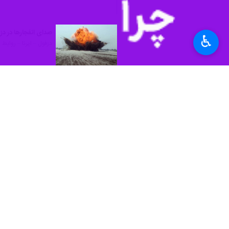
به گزارش ایرنا، روابط‌عمومی فرماندار
کشاورزی را جمع آوری و از حریم و بستر 
♿︎
روابط عمومی فرمانداری ویژه دزفول از 
در این اطلاعیه به عشایر و دامداران س
احشام و تجهیزات خود به نقاط امن و مر
بارش‌های خوب سال آبی جاری منجر به 
استان‌ها
خوزستان
۰ نفر
برچسب‌ها
دزفول
خوزستان