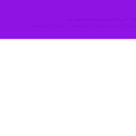
ی ویژه شهرستان دزفول روز شنبه در اطلاعیه‌ای افزود: ضروری است کشاورزان
رودخانه دز فاصله بگیرند.
تمامی مردم و گردشگران درخواست کرد از توقف در حاشیه رودخانه‌ دز به شدت 
اکن در حاشیه و بستر رودخانه دز هشدار داده شده است ضمن پرهیز از استقر
تفع اقدام کنند تا از هرگونه خسارت احتمالی جلوگیری شود.
پر شدن مخزن سد دز شده؛ همچنین هواشناسی هشدارهایی مبنی بر بارندگی 