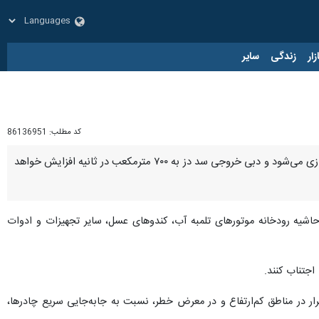
زار
زندگی
سایر
کد مطلب:
86136951