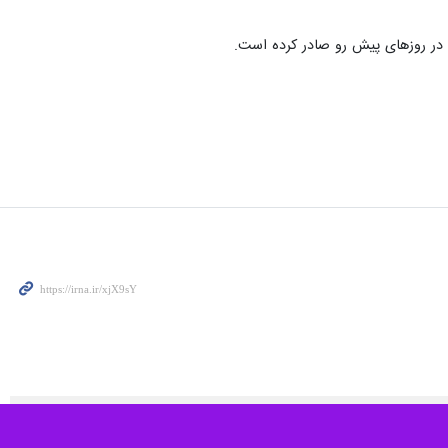
دزفول- ایرنا - روابط عمومی فرمانداری ویژه دزفول گفت: خروجی سد دز به منظور حفظ تراز آب و مهار سیلاب رهاسازی می‌شود و دبی خروجی سد دز به ۷۰۰ مترمکعب در ثانیه افزایش خواهد