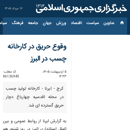
۱۷ مرداد ۱۴۰۵
عناوین‌
سیاست
اقتصاد
ورزش
جهان
جامعه
فرهنگ
سیاس
وقوع حریق در کارخانه
چسب در البرز
۵ اردیبهشت ۱۴۰۵،
کد مطلب:
86136945
۱۴:۴۳
کرج - ایرنا - کارخانه تولید چسب
در محله اقدسیه چهارباغ دچار
حریق گسترده ای شد.
به گزارش ایرنا از روابط عمومی و بین
الملل استانداری البرز در روز شنبه، هم