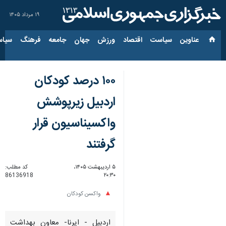
۱۹ مرداد ۱۴۰۵
عناوین‌
سیاست
اقتصاد
ورزش
جهان
جامعه
فرهنگ
سیاس
۱۰۰ درصد کودکان
اردبیل زیرپوشش
واکسیناسیون قرار
گرفتند
۵ اردیبهشت ۱۴۰۵،
کد مطلب:
86136918
۲۰:۳۰
واکسن کودکان
اردبیل - ایرنا- معاون بهداشت