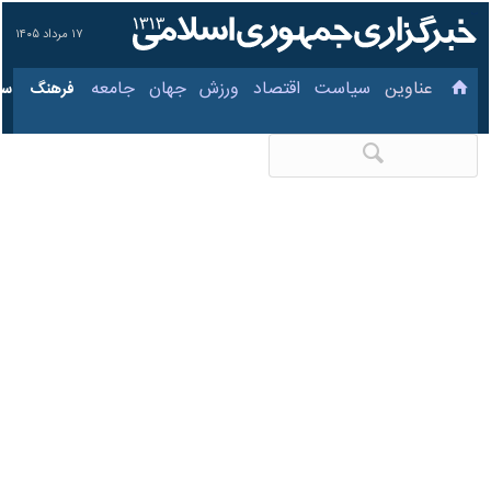
۱۷ مرداد ۱۴۰۵
عناوین‌
سیاست
اقتصاد
ورزش
جهان
جامعه
فرهنگ
فیلم/ بازگشت تبریز به
مدار پرواز؛ باند فرودگاه
شهید مدنی در آستانه
بهره‌برداری
۵ اردیبهشت ۱۴۰۵،
کد مطلب:
86136903
۱۴:۱۳
تبریز–ایرنا– بازسازی فرودگاه شهید
مدنی تبریز از نخستین ساعات