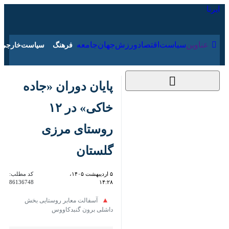
۱۵ مرداد ۱۴۰۵
عناوین‌
سیاست
اقتصاد
ورزش
جهان
جامعه
فرهنگ
سیاس
پایان دوران «جاده
خاکی» در ۱۲ روستای
مرزی گلستان
۵ اردیبهشت ۱۴۰۵،
کد مطلب:
86136748
۱۴:۲۸