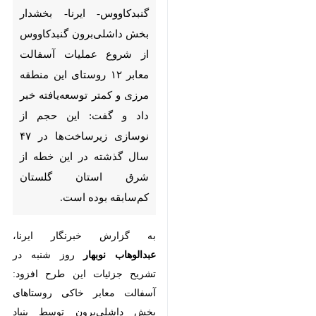
آسفالت معابر روستایی بخش داشلی برون
گنبدکاووس
گنبدکاووس- ایرنا- بخشدار بخش
داشلی‌برون گنبدکاووس از شروع
عملیات آسفالت معابر ۱۲ روستای
این منطقه مرزی و کمتر
توسعه‌یافته خبر داد و گفت: این
حجم از نوسازی زیرساخت‌ها در
۴۷ سال گذشته در این خطه از
شرق استان گلستان کم‌سابقه بوده
است.
♿︎
به گزارش خبرنگار ایرنا،
عبدالوهاب
نوبهار
روز شنبه در تشریح جزئیات این