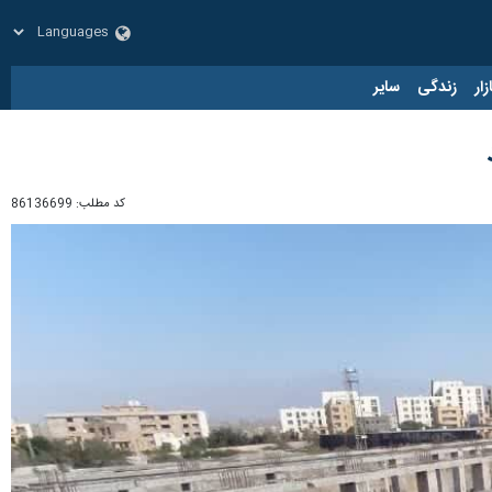
زار
زندگی
سایر
کد مطلب:
86136699