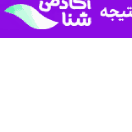
کنون به‌ طور کامل وارد مدار بهره‌برداری شده است.
های فنی و منحصربه‌فرد این پروژه تصریح کرد: در این عملیات که از ابتدای سال ۱۴۰۴ کلید خورد، علاوه بر تخریب سازه‌های فرسوده قدیمی و نخاله‌برداری، احداث تیر و
ستون‌های جدید با استانداردهای بالا انجام شد اما نقطه متمایز این پروژه، اجرای سقف با تکنیک تایل‌های پیش‌تنیده "هالوکور" (Hollow Core) است که برای نخستین بار در سطح کشور در