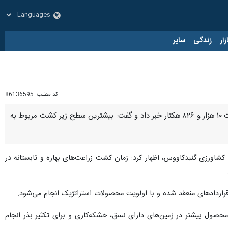
زار
زندگی
سایر
کد مطلب:
86136595