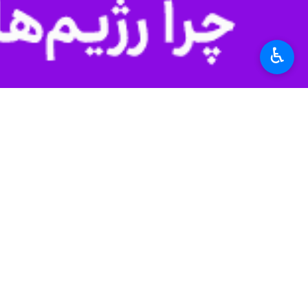
♿︎
محصولات پنبه، ذرت علوفه‌ای، شلتوک
به گزارش خبرنگار ایرنا،
عبدالملک آرخی
ر
این شهرستان سه ماه اردیبهشت، خرداد و تیر است و تاکنون حدود ۰۰
وی با تاکید بر ضرورت رعایت الگوی کشت
خواهد شد.
مدیر جهاد کشاورزی گنبدکاووس همچنین ا
احتمال افزایش سهمیه ابلاغی فعلی نیز و
۲۶ میلیون مترمکعب و سدهای کوچک مقیاس شهیدان قربانی، ایمری و دانشمند به ترتیب ۵.۱، ۳.۸ و ۱.۴ میلیون مترمکعب آب ذخیره شده است.