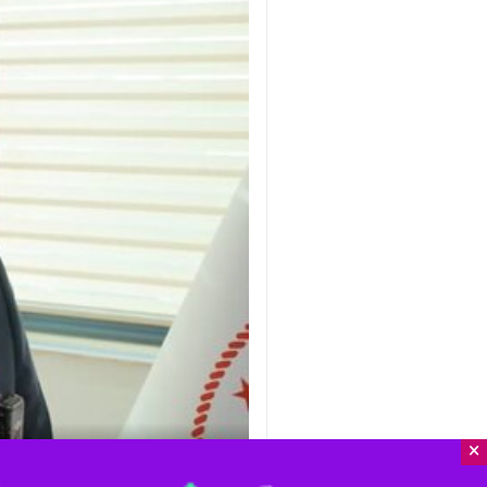
×
Mute
Settings
PIP
Enter
Download