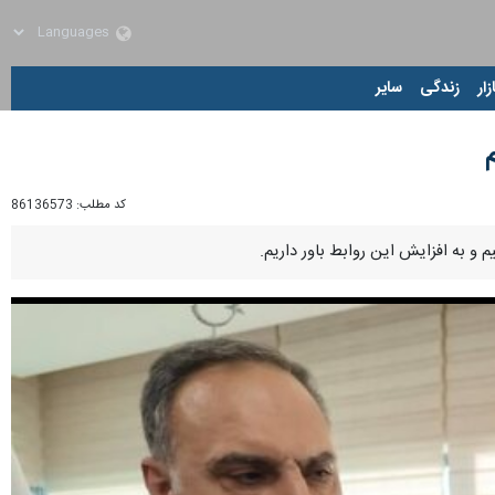
زار
زندگی
سایر
کد مطلب:
86136573
 و به افزایش این روابط باور داریم.