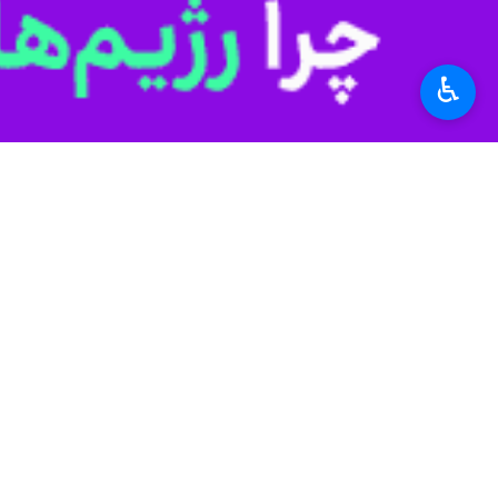
«سزای اوچارماک» در گفت و گو با ایرنا 
fullscreen
افتتاح شد.
♿︎
وی ادامه داد: افزایش تبادیلات تجاری
طرف قابل حل خواهند بود.
استان‌ها
آذربایجان غربی
۳ نفر
برچسب‌ها
گمرک بازرگان
جمهوری اسلامی ایران
آذربایجان غربی
توسعه اقتصادی
ارومیه
گمرک جمهوری اسلامی ایران
اخبار مرتبط