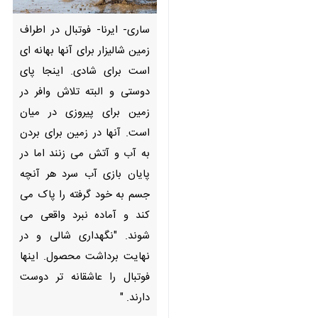
Pause
Play
00:00
00:00
×
♿︎
×