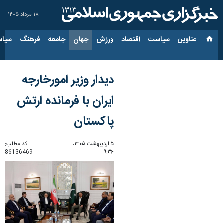
۱۸ مرداد ۱۴۰۵
عناوین‌
سیاست
اقتصاد
ورزش
جهان
جامعه
فرهنگ
سیاس
دیدار وزیر امورخارجه
ایران با فرمانده ارتش
پاکستان
۵ اردیبهشت ۱۴۰۵،
کد مطلب:
86136469
۹:۳۶