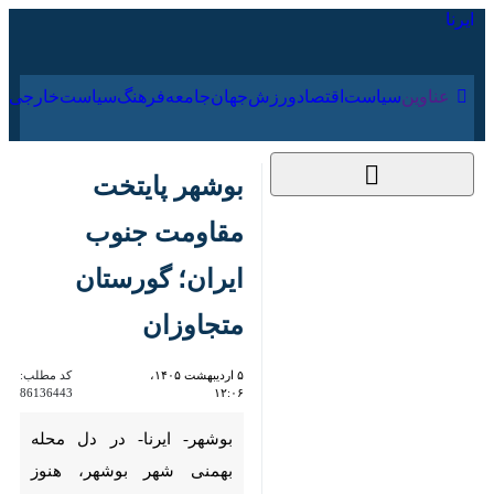
۱۷ مرداد ۱۴۰۵
عناوین‌
سیاست
اقتصاد
ورزش
جهان
جامعه
فرهنگ
سیا
بوشهر پایتخت
مقاومت جنوب ایران؛
گورستان متجاوزان
۵ اردیبهشت ۱۴۰۵،
کد مطلب:
86136443
۱۲:۰۶
بوشهر- ایرنا- در دل محله بهمنی
شهر بوشهر، هنوز بقایای
قبرستانی از سربازان و افسران
استعمارگران متجاوز وجود دارد