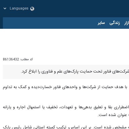
زار
زندگی
سایر
کد مطلب:
86136432