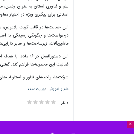
×
تهران- ایرنا- معاونت فناوری و نوآوری