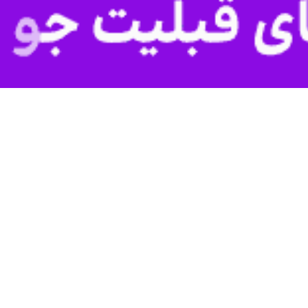
ستورالعمل اجرایی «بسته حمایت از واحدهای فناور آسیب‌دیده در شرایط جنگی
آوری وزارت علوم ابلاغ شد.
ی این بسته، کمک به جبران خسارت واحدهای فناور از جمله اعطای گرنت اضطر
‌های ناشی از شرایط جنگی و تسهیل در بازگشت این واحدها به چرخه فعالی
یز تاکید بر تسریع و تسهیل حمایت، تبیین شده و ترکیب کمیته استانی مر
دیرعامل صندوق نوآوری و شکوفایی، نماینده استاندار، یک نماینده از بخش
ت فناوری قرار گیرد.
سهیلات سرمایه در گردش و تسهیلات بازسازی و مبتنی بر الگوهای تشویقی صو
‌دیدگی واحدهای فناور در حوزه‌های مختلف اشاره شده است. بر این اساس، 
ی مرتبط با فعالیت واحدها مورد ارزیابی قرار گیرد.
۱۶ ماده، با هدف ایجاد سازوکار مشخص برای شناسایی، بررسی و حمایت از واحدهای ف
نی است بر اساس این سند، هیچ شرکت فناور صرفا به دلیل اُفت موقت عملکرد
 متقاضی می‌توانند برای کسب اطلاعات بیشتر و انجام هماهنگی‌های لازم، به پا