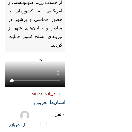
Pause
Play
00:00
00:00
♿︎