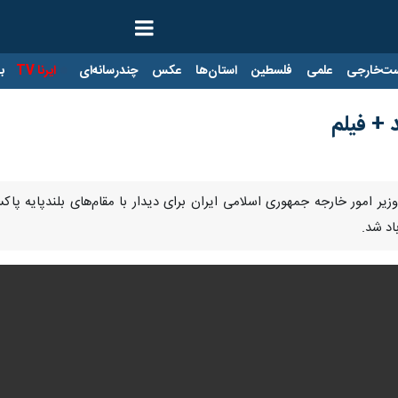
ت‌خارجی
علمی
فلسطین
استان‌ها
عکس
چندرسانه‌ای
ایرنا TV
با
 + فیلم
Pause
Play
00:00