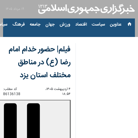
۱۹ مرداد ۱۴۰۵
عناوین‌
سیاست
اقتصاد
ورزش
جهان
جامعه
فرهنگ
سیاس
فیلم| حضور خدام امام
رضا (ع) در مناطق
مختلف استان یزد
۴ اردیبهشت ۱۴۰۵،
کد مطلب:
86136138
۱۸:۵۴