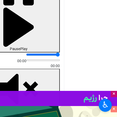
Pause
Play
00:00
00:00
×
♿︎
×