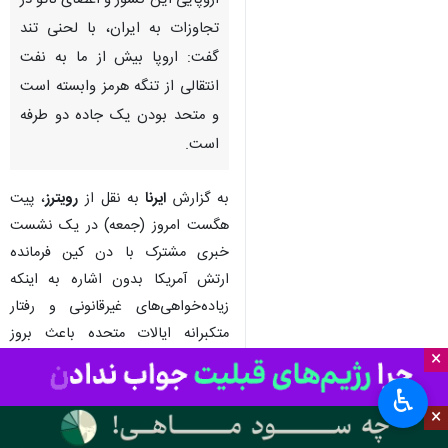
تهران- ایرنا- وزیر جنگ آمریکا با
اشاره به همراهی نکردن متحدان
اروپایی این کشور و اعضای ناتو در
تجاوزات به ایران، با لحنی تند
گفت: اروپا بیش از ما به نفت
انتقالی از تنگه هرمز وابسته است
و متحد بودن یک جاده دو طرفه
است.
به گزارش
ایرنا
به نقل از
رویترز
، پیت
×
هگست امروز (جمعه) در یک نشست
♿︎
خبری مشترک با دن کین فرمانده
×
ارتش آمریکا بدون اشاره به اینکه