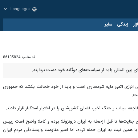
زار
زندگی
سایر
کد مطلب:
86135824