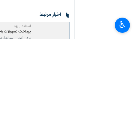
اخبار مرتبط
♿︎
استاندار یزد:
پرداخت تسهیلات به 
یزد - ایرنا - استاندا
استاندار: پنج نماي
يزد - ايرنا - استاند
نظر شما