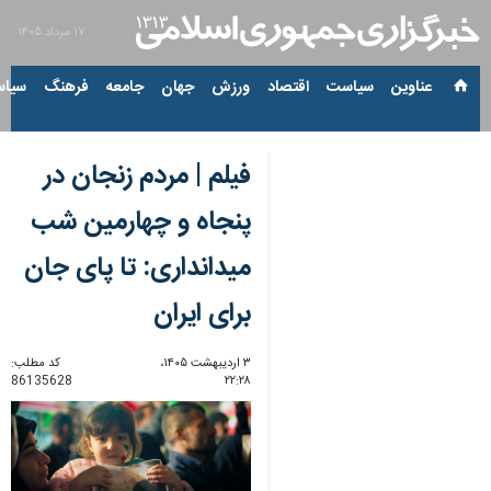
۱۷ مرداد ۱۴۰۵
عناوین‌
سیاست
اقتصاد
ورزش
جهان
جامعه
فرهنگ
سیاس
فیلم‌ | مردم زنجان در
پنجاه و چهارمین شب
میدانداری: تا پای جان
برای ایران
۳ اردیبهشت ۱۴۰۵،
کد مطلب:
86135628
۲۲:۲۸