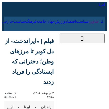
۱۹ مرداد ۱۴۰۵
عناوین‌
سیاست
اقتصاد
ورزش
جهان
جامعه
فرهنگ
سیاس
فیلم | «ایراندخت» از
دل کویر تا مرزهای
وطن؛ دخترانی که
ایستادگی را فریاد زدند
۳ اردیبهشت ۱۴۰۵،
کد مطلب:
86135621
۲۲:۵۸
زاهدان - ایرنا - آیین
«ایراندوخت» با حضور جمع زیادی