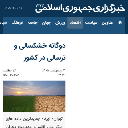
۱۸ مرداد ۱۴۰۵
عناوین‌
سیاست
اقتصاد
ورزش
جهان
جامعه
فرهنگ
سیاس
دوگانه خشکسالی و
ترسالی در کشور
۳ اردیبهشت ۱۴۰۵،
کد مطلب:
86135352
۱۳:۳۱
تهران- ایرنا- جدیدترین داده های
مرکز ملی اقلیم و مدیریت بحران