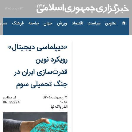
۱۷ مرداد ۱۴۰۵
عناوین‌
سیاست
اقتصاد
ورزش
جهان
جامعه
فرهنگ
سیاس
«دیپلماسی دیجیتال»
رویکرد نوین
قدرت‌سازی ایران در
جنگ تحمیلی سوم
۳ اردیبهشت ۱۴۰۵،
کد مطلب:
86135224
۱۰:۵۶
الناز پاک نیا