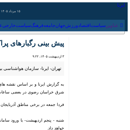
۱۵ مرداد ۱۴۰۵
عناوین‌
سیاست
اقتصاد
ورزش
جهان
جامعه
فرهنگ
سیاس
پیش بینی رگبارهای پراکن
۳ اردیبهشت ۱۴۰۵، ۹:۲۲
تهران- ایرنا- سازمان هواشناسی برای
به گزارش ایرنا و بر اساس نقشه های 
خراسان رضوی در بعضی ساعات رگبار و 
فردا جمعه در برخی مناطق آذربایجان غر
شنبه - پنجم اردیهبشت- با ورود سامان
داد.