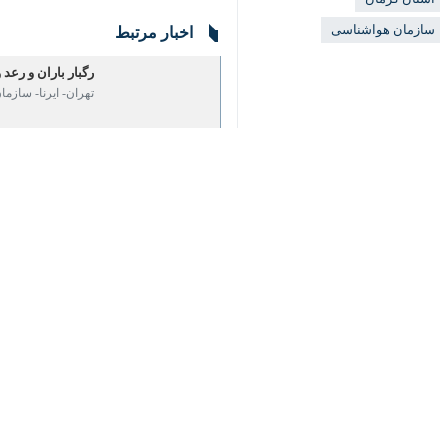
اخبار مرتبط
رگبار باران و رعد و برق در ۹
♿︎
تهران- ایرنا- سازمان هواشناسی امروز (چ
هشدار نارنجی هواشناس
تهران- ایرنا- سازمان
نظر شما