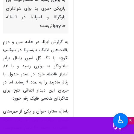
به برتری رسید اما مصدومیت این
بازیکن خبری بد برای هواداران
بلوگرانا و اسپانیا در آستانه
جام‌جهانی‌ست.
به گزارش ایرنا، در هفته سی و دوم
رقابت‌های لالیگا، بارسلونا در نیوکمپ
اگرچه با تک گل لمین یامال برابر
سلتاویگو به برتری رسید و با ۸۲
امتیاز فاصله خود در صدر جدول با
رئال مادرید را به عدد ۹ رساند اما در
جریان این دیدار اتفاقی تلخ برای
شاگردان هانسی فلیک رقم خورد.
یامال، ستاره جوان و یکی از مهره‌های
♿︎
×
کلیدی بلوگرانا، پس از زدن ضربه
پنالتی در دقیقه ۴۰ دچار مصدومیت