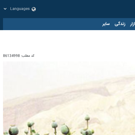
زار
زندگی
سایر
کد مطلب:
86134998