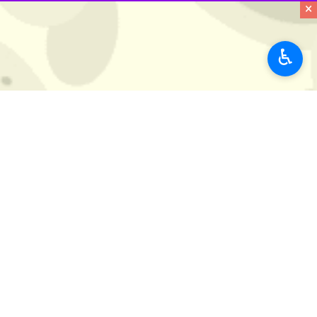
×
♿︎
هندیجان- ایرنا- دادستان عمومی و ان
کشت خشخاش در شهرستان هندیجان شن
به گزارش ایرنا به نقل از دادگستری خو
مخدر در نقاط حاشیه‌ای و روستاهای تاب
وی افزود: پس از تایید صحت گزارش‌ها د
احمدی گفت: در این عملیات که با حضو
همان محل امحا و معدوم شد.
‌وی با تاکید بر برخورد بدون اغماض ب
حال پیگیری است.