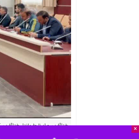
خداآفرین - ایرنا -فرماندار خداآفری
×
جذب مشارکت‌های مردمی، خیران و حما