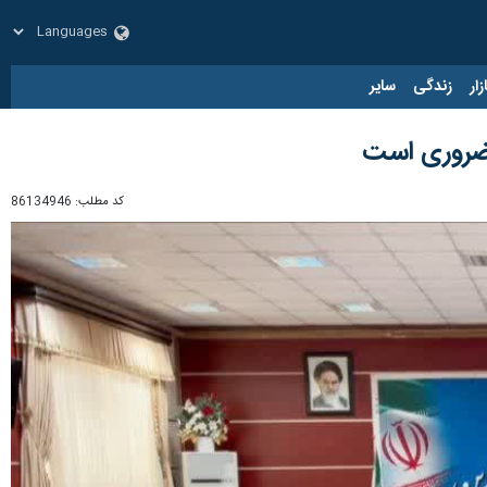
زار
زندگی
سایر
 ضروری است
کد مطلب:
86134946