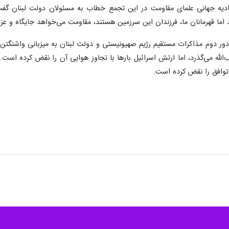
و آزادسازی» در پارلمان لبنان با تأکید بر ضرورت وحدت ملی، گفت که کشورش 