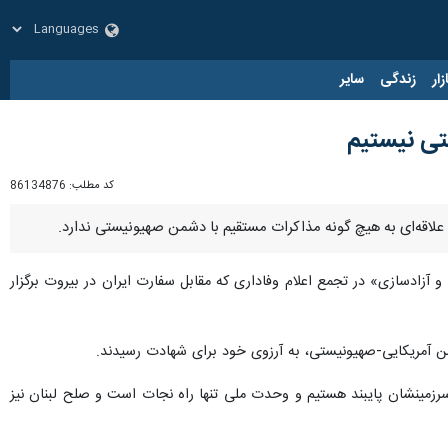
زار
زندگی
سایر
تی نیستیم
کد مطلب:
86134876