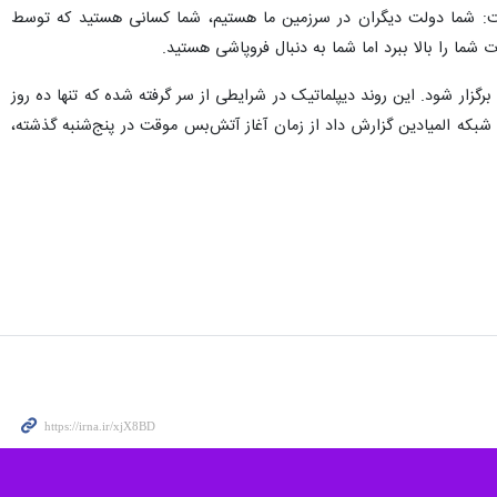
علاقه‌ای به هیچ گونه مذاکرات مستقیم با دشمن صهیونیستی ندارد.