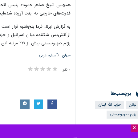
تهران- ایرنا- عضو فراکسیون «توسعه 
×