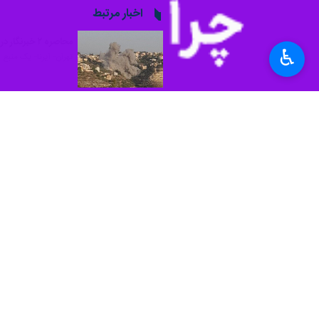
به گزارش روز چهارشنبه ایرنا به نقل از 
شد، گفت: هیچ صلحی بدون عدالت و هیچ
♿︎
وی همچنین درباره رهبر شهید انقلاب اس
قبلان افزود: ما هیچ علاقه‌ای به مذاک
بهترین راه جنگ با اسرائیل است.
همچنین شیخ «ماهر حمود» رئیس اتحاد
قدرت‌های خارجی به اینجا آورده شده‌اید
به گزارش ایرنا، فردا پنج‌شنبه قرار اس
از آتش‌بس شکننده میان اسرائیل و حزب‌
رژیم صهیونیستی بیش از ۲۲۰ مرتبه این توافق را نقض کرده است.
جهان
آسیای غربی
۰ نفر