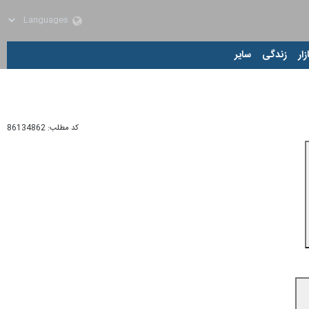
زار
زندگی
سایر
کد مطلب:
86134862