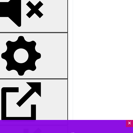
Unmute
Settings
PIP
Enter
Download
دریافت
59 MB
fullscreen
یزد- ایرنا- پرچم‌گردانی یزدی‌ها، نما
به تصویر می‌کشد.
×