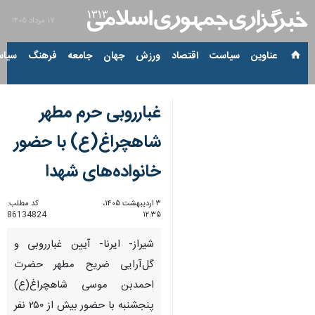
۱۷ مرداد ۱۴۰۵
عناوین‌
سیاست
اقتصاد
ورزش
جهان
جامعه
فرهنگ
سیاس
غبارروبی حرم مطهر
شاهچراغ(ع) با حضور
خانواده‌های شهدا
۳ اردیبهشت ۱۴۰۵،
کد مطلب:
86134824
۱۲:۳۵
شیراز- ایرنا- آیین غبارروبی و
گل‌آرایی ضریح مطهر حضرت
احمدبن موسی شاهچراغ(ع)
پنجشنبه با حضور بیش از ۲۵۰ نفر