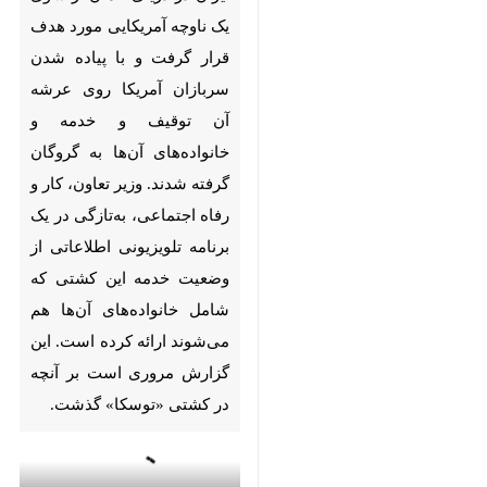
Pause
Play
00:00
00:00
♿︎