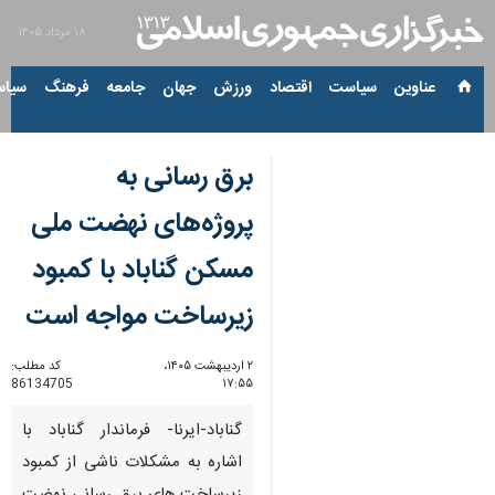
۱۸ مرداد ۱۴۰۵
عناوین‌
سیاست
اقتصاد
ورزش
جهان
جامعه
فرهنگ
سیاس
برق رسانی به
پروژه‌های نهضت ملی
مسکن گناباد با کمبود
زیرساخت مواجه است
۲ اردیبهشت ۱۴۰۵،
کد مطلب:
86134705
۱۷:۵۵
گناباد-ایرنا- فرماندار گناباد با
اشاره به مشکلات ناشی از کمبود