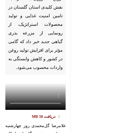
Pause
Play
00:00
00:00
♿︎