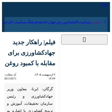
۱۶ مرداد ۱۴۰۵
عناوین‌
سیاست
اقتصاد
ورزش
جهان
جامعه
فرهنگ
سیاس
فیلم| راهکار جدید
جهادکشاورزی برای
مقابله با کمبود روغن
۲ اردیبهشت ۱۴۰۵،
کد مطلب:
86134671
۱۴:۲۳