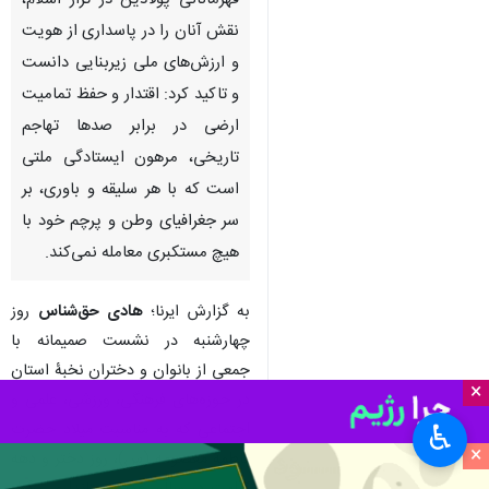
قهرمانانی پولادین در تراز اسلام،
نقش آنان را در پاسداری از هویت
و ارزش‌های ملی زیربنایی دانست
و تاکید کرد: اقتدار و حفظ تمامیت
ارضی در برابر صدها تهاجم
تاریخی، مرهون ایستادگی ملتی
است که با هر سلیقه و باوری، بر
سر جغرافیای وطن و پرچم خود با
هیچ مستکبری معامله نمی‌کند.
به گزارش ایرنا؛
هادی حق‌شناس
روز
چهارشنبه در نشست صمیمانه با
جمعی از بانوان و دختران نخبۀ استان
×
در حوزه‌های فرهنگی، ورزشی، علمی و
اجتماعی که به مناسبت میلاد حضرت
♿︎
×
فاطمه معصومه (س)، روز دختر و دهه