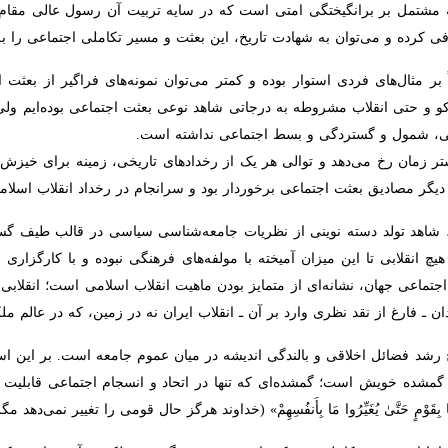
نگیختگی امتی است که در سایه تربیت آن رسول عالی مقام بر قله فضائل جهان
 تاریخ، این بعثت و مسیر تکاملی اجتماعی را به امت رسول الله نیز تعمیم دا
ر مثال‌های فردی استوار بوده و کمتر می‌توان نمونه‌های فراگیر از بعثت اجتماع
قلاب مشروطه به درجاتی شاهد نوعی بعثت اجتماعی بوده‌ایم ولی در حقیق
ستردگی و بسط اجتماعی نداشته است.
زمان رخ می‌دهد و توالی هر یک از رخدادهای تاریخی، زمینه برای خیزش فراگیر
عثت اجتماعی برخوردار بود و سرانجام در رخداد انقلاب اسلامی این فرایند
شاهد تولد دسته نوینی از نظریات جامعه‌شناسی سیاسی در قالب طیف گسترده‌ای
ابی تا این میزان آمیخته با مولفه‌های فرهنگی نبوده و با کارگزاری سلاح مع
شانه‌ای از متمایز بودن ماهیت انقلاب اسلامی است؛ انقلابی که اصلی‌تری
ری وارد بر آن ـ انقلاب ایران نه در زمین، که در عالم ملکوت رقم‌ خورده است.
رشد فضائل اخلاقی و بالندگی اندیشه در میان عموم جامعه است. بر این اساس، 
یش است؛ گمشده‌ای که تنها در اتحاد و انسجام اجتماعی قابلیت بروز و 
وْمٍ حَتَّیٰ یُغَیِّرُوا مَا بِأَنفُسِهِمْ» (خداوند هرگز حال قومی را تغییر نمی‌دهد مگر آنکه 