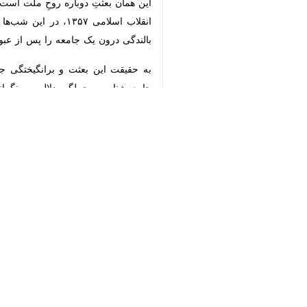
اسلامی ۱۳۵۷، در این شب‌ها و
جامعه را پس از عبور از فتنه‌های عمیق 
♿︎
به حقیقت این بعثت و برانگیختگی جم
جامعه‌شناسی، جملگی دلالت بر نگرانی ع
×
میانه از بیم‌ها و گاه سیاه‌نمایی‌ها،
ضمیری امیدوار»، این نوید را به همگان 
آنچه امروز در جای جای این کهن دیار د
است که فرد یا قومی آنچنان طی طریق می
حیرت‌زده این‌تجلی باشند. درواقع، تضا
پیش از ۹ اسفند ماه ۱۴۰۴ است.
باید به این مهم در ظرافت‌های معنایی 
گام به گام قدم در مسیر تربیت الهی نهادن
می‌باید زمینه‌ها و استعداد این بعثت 
این، همان مسیر تربیت الهی است که خمی