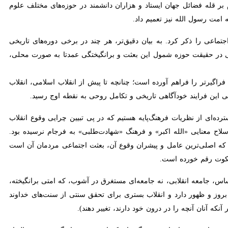
 ایستاد و هزاران دانشمند در حوزه‌های مختلف علوم همچون حکمت و فلسفه
د.
ی را ذکر کرد. به بیان دقیق‌تر، هر چند در برخی دوره‌های تاریخی همچون قیام
ت حوزه شمول این بعثت و برانگیختگی عمدتا به صورت محلی، محدود و یا
تر را فراهم آورده است؛ چنانچه تا پیش از انقلاب اسلامی، انقلاب مشروطه
 خودآگاهی تاریخی و تکامل روحی به نقطه اوج رسید.
 از نظریات فرهنگ‌پایه هستیم که در پی تبیین چرایی وقوع انقلاب اسلامی
نایی «الله اکبر» و فرهنگ «شهادت‌طلبی» به فرجام نرسیده بود. همین کوشش
ن عامل و پیشران وقوع آن، بعثت اجتماعی مردمان آن است که موجب شد به
جامعه انقلابی، نه جامعه‌ای مستغرق در آشوب، که امتی برانگیخته، آگاه و
ظهور دارد و انقلاب بستری برای تحقق سنتی از سنت‌های خداوند است که
آنان آنچه را در درون خود دارند، تغییر دهند).
این همان بعثتِ دوباره‌ روحِ ملت است اما این مسیر تکاملی، نه یک واقعه منتهی به گذشته، بلکه فرآیندی است که همچنان در جریان است؛ به گونه‌ای که امروز، پس از گذشت ۴۷ سال از انقلاب