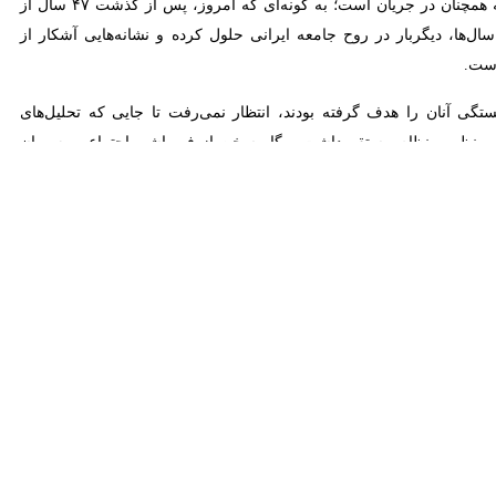
یگربار در روح جامعه ایرانی حلول کرده و نشانه‌هایی آشکار از بالندگی درون یک
ی آنان را هدف گرفته بودند، انتظار نمی‌رفت تا جایی که تحلیل‌های
نظام مستقر داشت و گاه سخن از فروپاشی اجتماعی به میان می‌آمد. در این
که همچون مقتدا و مراد خویش، خمینی کبیر، با «دلی آرام و قلبی مطمئن و
ث خواهند شد و به حقیقت نیز این چنین شد.
ن اعتبار معنایی بعثت قابل فهم نیست؛ چراکه تنها به قاعده لطف خداوندی
ر میانه «شکاف‌های ساختاری» و «فروپاشی اجتماعی»، تنها قادر به تماشای
یی (برانگیختگی و بعثت)، همان نقطه فاصل تحولات امروز ایران با روزهای
 بعثتی بزرگ مبعوث شود و اگر انبیا به طریقه زهد و خلوت و صیام و قیام،
ب وجد عندها رزقا قال یا مریم أنّی لک هذا، قالت هو من عند الله»، جامعه نیز
گذارد.
خلاقی و عرفانی‌اش در تفسیر سوره حمد، آداب الصلوة، اسرار الصلوة، شرح