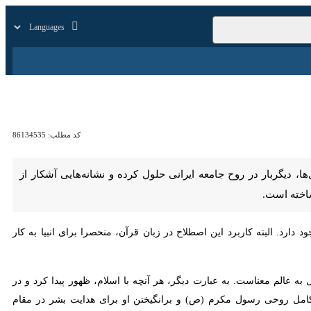
زار
زندگی
سایر
کد مطلب:
86134535
ر در روح جامعه ایرانی حلول کرده و نشانه‌هایی آشکار از بالندگی درون یک
البته کاربرد این اصطلاح در زبان قرآن، منحصرا برای انبیا به کار رفته که
م معناست. به عبارت دیگر، هر آنچه با اسلام، ظهور پیدا کرد و در تاریخ
وحی رسول مکرم (ص) و برانگیختن او برای هدایت بشر در مقام خاتم رسولان