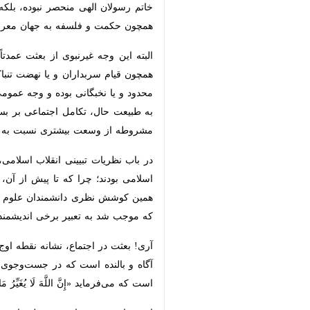
الهی منحصر نبوده، بلکه مشتمل بر برا
به جهان معرفی کرده و می‌توان به شهادت
البته این وجه غیرنبوی از بعثت عمدتاً ب
سربداران و یا نهضت تنباکو و حتی ان
نخبگانی بوده و وجه عمومی، شمول و گ
به طبیعت حال، تکامل اجتماعی بر بستر 
از وسعت بیشتری نسبت به دیگر مصادیق ب
در باب نظریات تبیینی انقلاب اسلامی، 
بودند؛ چرا که تا پیش از آن، هیچ انقل
نظری دانشمندان علوم اجتماعی جهان، ن
تعبیر برخی اندیشمندان ـ فارغ از نقد نظ
آری! بعثت در اجتماع، نشانه نقطه اوج 
بالنده است که در جست‌وجوی گمشده خو
می‌فرماید «إِنَّ اللَّهَ لَا یُغَیِّرُ مَا بِقَ