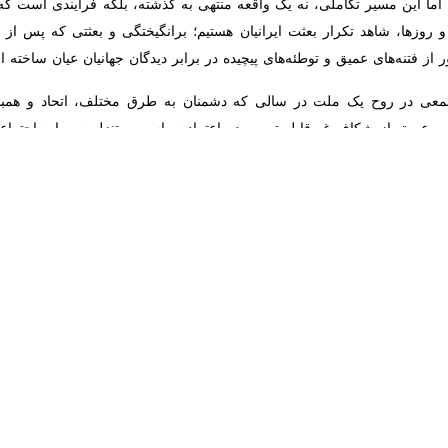
 روزها، شاهد تکرار بعثت ایرانیان هستیم؛ برانگیختگی و بعثتی که پس از سال‌ها، د
و توطئه‌های پیچیده در برابر دیدگان جهانیان عیان ساخته است.
عی در روح یک ملت در سالی که دشمنان به طرق مختلف، اتحاد و همبستگ
میق از شکاف غیرقابل ترمیم در اعتماد سیاسی و تنزل سرمایه اجتماعی نظم و 
 آن که نویدبخش این بعثت بود، شهید رمضانی ما، امام سیدعلی خامنه‌ای بود 
داد؛ آن گاه که ایران در معرض تهدید قرار گیرد، مردم برای دفع تهدید، مبعو
ر حال رقم خوردن است با هیچ معیار علمی قابل پیش‌بینی نبود و جز به هما
‌کند و مسیر تکامل را آن چنان با شتاب می‌پیماید که بیگانگان و اغیار د
د میان پیش‌بینی ریاضیاتی ـ جامعه‌شناختی (شکاف و فروپاشی) و واقعیت معنا
بعثت نیز توجه داشت که جامعه چون نبی، بدون استعداد اکتسابی نمی‌تواند به
د و در مأدبه رب کریم، لقمه‌های نور برگرفتند که «کلّما دخل علیها زکریا المحرا
را پیشتر تحصیل می‌کرد تا در هنگامه رفع حجب، قدم سیر به جانب حق و حقیقت 
نی کبیر و خامنه‌ای شهید، سالیان سال در آن کوشیدند و یکی با تعلیمات ا