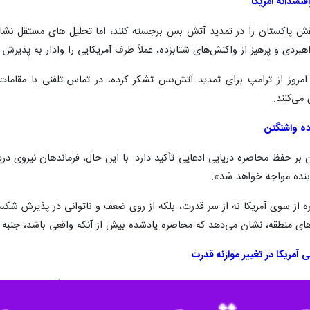
تمندانه آمریکا
نقش پاکستان را در تمدید آتش بس برجسته کنند، اما تحلیل‌ های مستقل نشا
بردی و پرهیز از واکنش‌های شتابزده، عملاً طرف آمریکایی را وادار به پذیر
مروز از ترامپ برای تمدید آتش‌بس تشکر کرده، در تماس تلفنی با مقامات 
می‌کنند.
ه واشنگتن
بر حفظ محاصره دریایی ادعایی تأکید دارد. با این حال، فرماندهان نیروی دریا
بنده مواجه خواهد شد».
 از سوی آمریکا نه از سر قدرت، بلکه از روی ضعف و ناتوانی در پذیرش شکس
ای منطقه، نشان می‌دهد که محاصره یادشده بیش از آنکه واقعی باشد، جنبه تب
ی آمریکا در تغییر موازنه قدرت
فقاز نیز به طور غیرمستقیم به این واقعیت اذعان کرده‌اند. خبرگزاری رسم
عملا کنار گذاشته است.» رسانه‌های هندی (مانند هندو) نیز گزارش داده‌اند که 