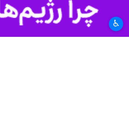
شرط شده است».
تمدید آتش‌بس، نه پیروزی آمریکا، بلکه 
♿︎
در پایان باید تأکید کرد: آنچه امروز 
هوشمندانه» و «دیپلماسی فعال» جمهوری
جمهوری اسلامی ایران همچنان پایبند به
منطقه باشد. تا آن روز، استراتژی «صبر 
جهان
آسیای شرقی
۱ نفر
برچسب‌ها
آتش بس
جمهوری اسلامی ایران