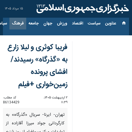
۱۵ مرداد ۱۴۰۵
عناوین‌
سیاست
اقتصاد
ورزش
جهان
جامعه
فرهنگ
سیاس
فریبا کوثری و لیلا زارع
به «گذرگاه» رسیدند/
افشای پرونده
زمین‌خواری +فیلم
۲ اردیبهشت ۱۴۰۵،
کد مطلب:
86134429
۱۱:۴۹
تهران- ایرنا- سریال «گذرگاه» به
کارگردانی جواد میرزا آقازاده از