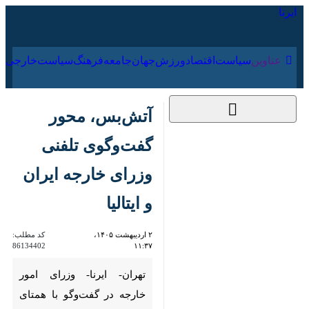
۱۹ مرداد ۱۴۰۵
عناوین‌
سیاست
اقتصاد
ورزش
جهان
جامعه
فرهنگ
آتش‌بس، محور
گفت‌وگوی تلفنی وزرای
خارجه ایران و ایتالیا
۲ اردیبهشت ۱۴۰۵،
کد مطلب:
86134402
۱۱:۳۷
تهران- ایرنا- وزرای امور خارجه در
گفت‌وگو با همتای ایتالیایی خود
تازه‌ترین تحولات آتش‌بس را
بررسی کردند