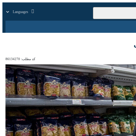
زار
زندگی
سایر
کد مطلب:
86134270