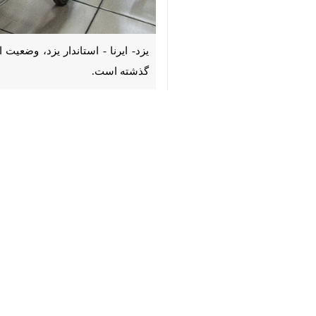
♿︎
یزد- ایرنا - استاندار یزد، وضعیت اس
به گزارش ایرنا ، محمدرضا بابایی در ن
×
طی شرایط «جنگ»، گفت: این وضعیت مست
وی با تأکید بر لزوم مسئولیت‌پذیری 
برخورد قاطع، شخصاً جهت جبران کاستی‌ه
استاندار یزد «وفور کالا و حفظ ذخایر ا
مستمر اقلام» و «مقابله با گران‌فروشی» ر
وی همچنین با یادآوری ضرورت تفکیک میا
حکومتی، نهادهای اطلاعاتی و بخش خ
وی ادامه داد: ذخایر راهبردی استان به 